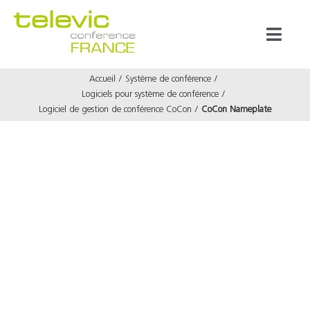
Passer
au
Toggl
contenu
Naviga
Accueil
Système de conférence
Produits
Logiciels pour système de conférence
Logiciel de gestion de conférence CoCon
CoCon Nameplate
Marques
Référenc
Prestata
À propos