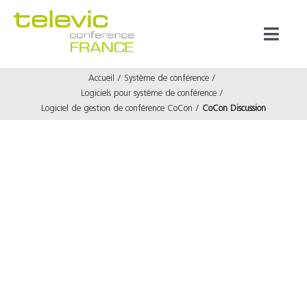
Passer
au
Toggl
contenu
Naviga
Accueil
Système de conférence
Produits
Logiciels pour système de conférence
Logiciel de gestion de conférence CoCon
CoCon Discussion
Marques
Référenc
Prestata
À propos