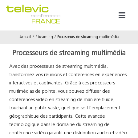
Passer
au
Toggl
contenu
Naviga
Accueil
Streaming
Processeurs de streaming multimédia
Produits
Processeurs de streaming multimédia
Marques
Avec des processeurs de streaming multimédia,
transformez vos réunions et conférences en expériences
Référenc
interactives et captivantes. Grâce à ces processeurs
multimédias de pointe, vous pouvez diffuser des
Prestata
conférences vidéo en streaming de manière fluide,
touchant un public vaste, quel que soit l’emplacement
géographique des participants. Cette avancée
À propos
technologique dans le domaine du streaming de
conférence vidéo garantit une distribution audio et vidéo