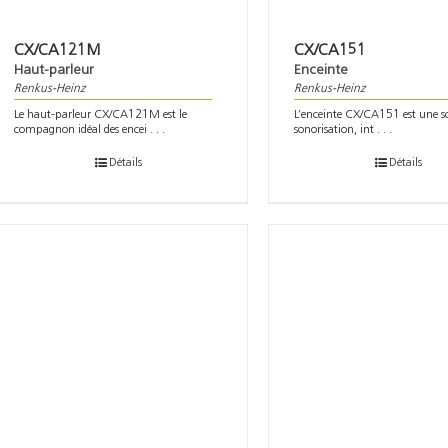
CX/CA121M
CX/CA151
Haut-parleur
Enceinte
Renkus-Heinz
Renkus-Heinz
Le haut-parleur CX/CA121M est le
L’enceinte CX/CA151 est une s
compagnon idéal des encei . . .
sonorisation, int . . .
Détails
Détails