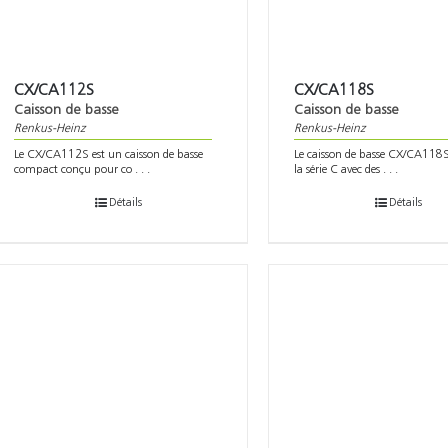
CX/CA112S
CX/CA118S
Caisson de basse
Caisson de basse
Renkus-Heinz
Renkus-Heinz
Le CX/CA112S est un caisson de basse
Le caisson de basse CX/CA118S
compact conçu pour co . . .
la série C avec des . . .
Détails
Détails