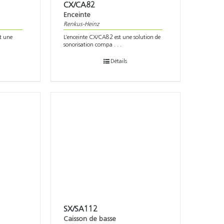
CX/CA82
Enceinte
Renkus-Heinz
t une
L’enceinte CX/CA82 est une solution de
sonorisation compa . . .
Détails
SX/SA112
Caisson de basse