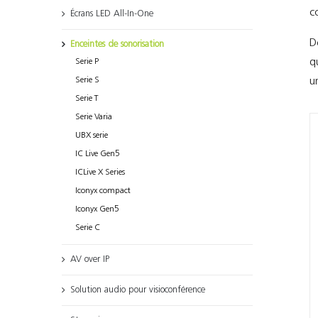
c
Écrans LED All-In-One
D
Enceintes de sonorisation
q
Serie P
u
Serie S
Serie T
Serie Varia
UBX serie
IC Live Gen5
ICLive X Series
Iconyx compact
Iconyx Gen5
Serie C
AV over IP
Solution audio pour visioconférence