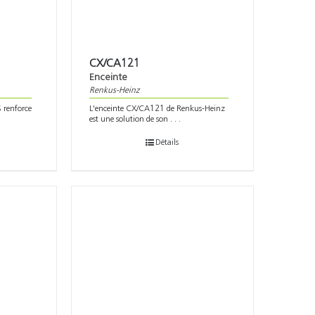
CX/CA121
Enceinte
Renkus-Heinz
 renforce
L'enceinte CX/CA121 de Renkus-Heinz
est une solution de son . . .
Détails