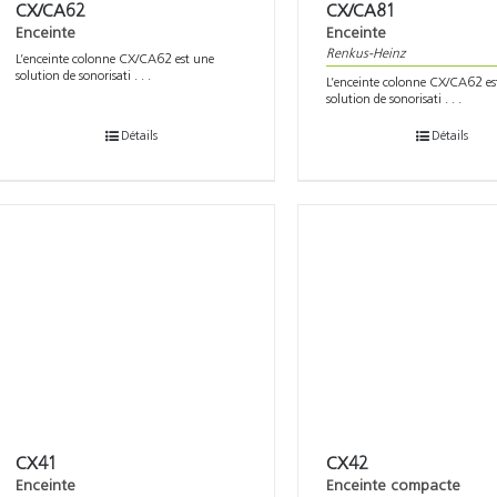
CX/CA62
CX/CA81
Enceinte
Enceinte
Renkus-Heinz
L’enceinte colonne CX/CA62 est une
solution de sonorisati . . .
L’enceinte colonne CX/CA62 es
solution de sonorisati . . .
Détails
Détails
CX41
CX42
Enceinte
Enceinte compacte