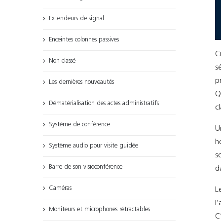
Extendeurs de signal
Enceintes colonnes passives
C
Non classé
s
p
Les dernières nouveautés
Q
Dématérialisation des actes administratifs
c
Système de conférence
U
h
Système audio pour visite guidée
s
Barre de son visioconférence
d
Caméras
L
l
Moniteurs et microphones rétractables
C