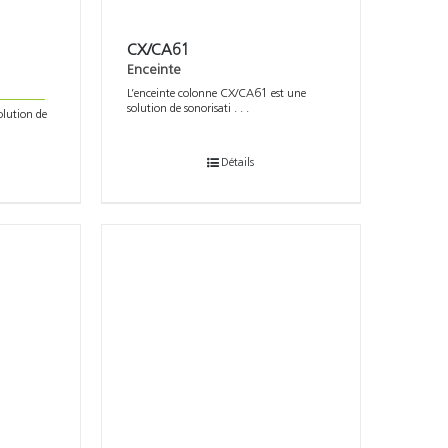
CX/CA61
Enceinte
L’enceinte colonne CX/CA61 est une
solution de sonorisati . . .
olution de
Détails