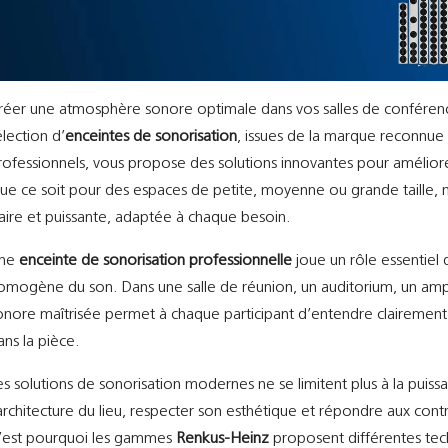
réer une atmosphère sonore optimale dans vos salles de conférenc
élection d’
enceintes de sonorisation
, issues de la marque reconnu
rofessionnels, vous propose des solutions innovantes pour amélior
ue ce soit pour des espaces de petite, moyenne ou grande taille, n
laire et puissante, adaptée à chaque besoin.
ne
enceinte de sonorisation professionnelle
joue un rôle essentiel da
omogène du son. Dans une salle de réunion, un auditorium, un amph
onore maîtrisée permet à chaque participant d’entendre clairement
ans la pièce.
es solutions de sonorisation modernes ne se limitent plus à la puiss
’architecture du lieu, respecter son esthétique et répondre aux co
’est pourquoi les gammes
Renkus-Heinz
proposent différentes tec