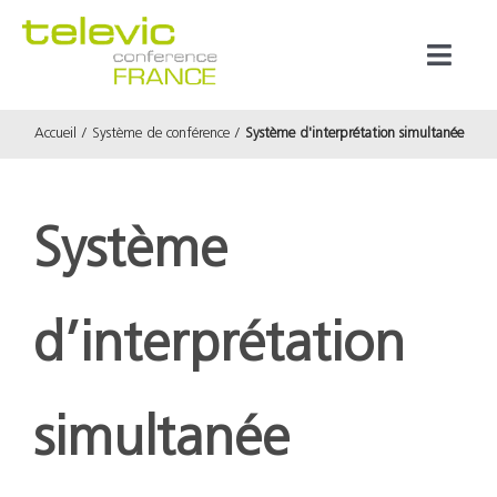
Passer
au
Toggl
contenu
Naviga
Accueil
Système de conférence
Système d'interprétation simultanée
Produits
Marques
Système
Référenc
d’interprétation
Prestata
simultanée
À propos