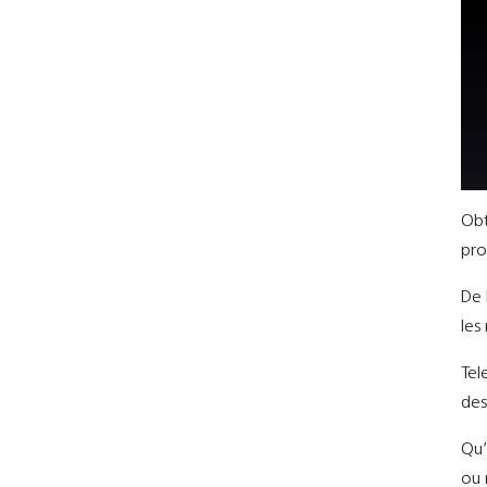
Obt
pro
De 
les
Tel
de
Qu’
ou 