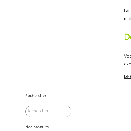
Fai
mat
D
Vot
exe
Le 
Rechercher
Nos produits