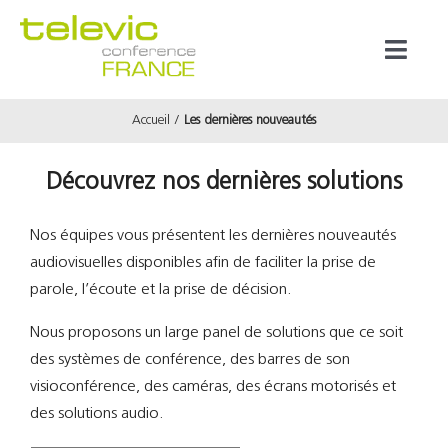
Passer
au
Toggl
contenu
Naviga
Accueil
Les dernières nouveautés
Produits
Découvrez nos dernières solutions
Marques
Nos équipes vous présentent les dernières nouveautés
Référenc
audiovisuelles disponibles afin de faciliter la prise de
parole, l’écoute et la prise de décision.
Prestata
Nous proposons un large panel de solutions que ce soit
des systèmes de conférence, des barres de son
visioconférence, des caméras, des écrans motorisés et
À propos
des solutions audio.