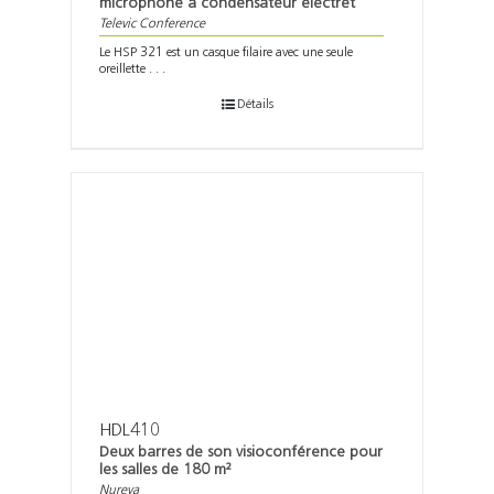
microphone à condensateur electret
Televic Conference
Le HSP 321 est un casque filaire avec une seule
oreillette . . .
Détails
HDL410
Deux barres de son visioconférence pour
les salles de 180 m²
Nureva