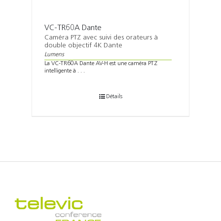
VC-TR60A Dante
Caméra PTZ avec suivi des orateurs à
double objectif 4K Dante
Lumens
La VC-TR60A Dante AV-H est une caméra PTZ
intelligente à . . .
Détails