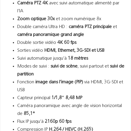
Caméra PTZ 4K
avec suivi automatique alimenté par
l’IA
Zoom optique 30x
et zoom numérique 8x
Double caméra Ultra HD :
caméra PTZ principale
et
caméra panoramique grand angle
Double sortie vidéo
4K 60 fps
Sorties vidéo
HDMI, Ethernet, 3G-SDI et USB
Suivi automatique jusqu’à
18 mètres
Modes de suivi :
suivi de scène
, suivi partout et
suivi de
partition
Fonction
image dans l’image (PIP)
via HDMI, 3G-SDI et
USB
Capteur principal
1/1,8″ 8,48 MP
Caméra panoramique avec angle de vision horizontal
de
85,1°
Flux IP jusqu’à
2160p 60 fps
Compression IP
H.264 / HEVC (H.265)