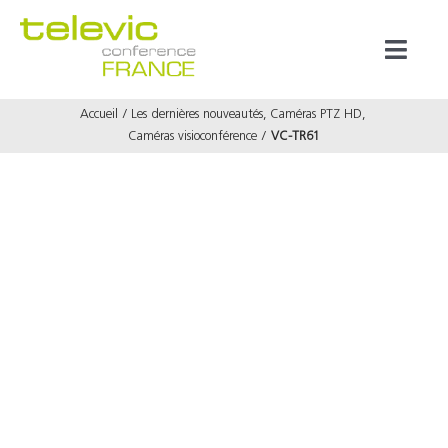
Passer
au
Toggl
contenu
Naviga
Accueil
Les dernières nouveautés
Caméras PTZ HD
Produits
Caméras visioconférence
VC-TR61
Marques
Référenc
Prestata
À propos