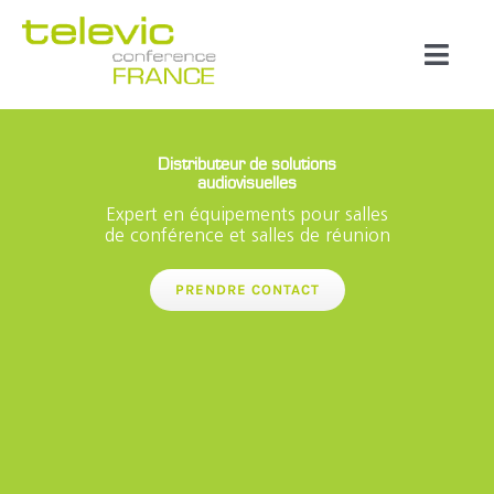
Passer
au
Toggl
contenu
Naviga
Produits
Distributeur de solutions
audiovisuelles
Marques
Expert en équipements pour salles
de conférence et salles de réunion
Référenc
PRENDRE CONTACT
Prestata
À propos