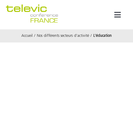
Passer
au
Toggl
contenu
Naviga
Accueil
Nos différents secteurs d’activité
L’éducation
Produits
Marques
Référenc
Prestata
À propos