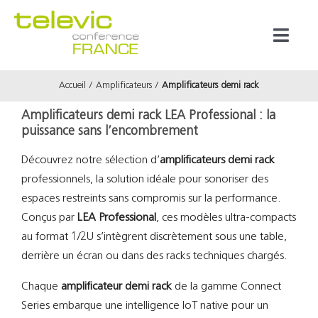
Passer
au
Toggl
contenu
Naviga
Accueil
Amplificateurs
Amplificateurs demi rack
Produits
Amplificateurs demi rack LEA Professional : la
puissance sans l’encombrement
Marques
Découvrez notre sélection d’
amplificateurs demi rack
professionnels, la solution idéale pour sonoriser des
Référenc
espaces restreints sans compromis sur la performance.
Conçus par
LEA Professional
, ces modèles ultra-compacts
Prestata
au format 1/2U s’intègrent discrètement sous une table,
derrière un écran ou dans des racks techniques chargés.
À propos
Chaque
amplificateur demi rack
de la gamme Connect
Series embarque une intelligence IoT native pour un