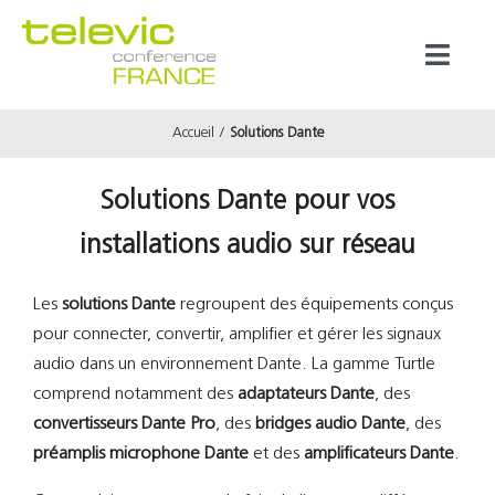
Passer
au
Toggl
contenu
Naviga
Accueil
Solutions Dante
Produits
Solutions Dante pour vos
Marques
installations audio sur réseau
Référenc
Les
solutions Dante
regroupent des équipements conçus
pour connecter, convertir, amplifier et gérer les signaux
Prestata
audio dans un environnement Dante. La gamme Turtle
comprend notamment des
adaptateurs Dante
, des
convertisseurs Dante Pro
, des
bridges audio Dante
, des
À propos
préamplis microphone Dante
et des
amplificateurs Dante
.