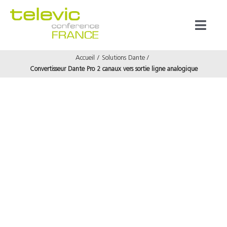
Passer
au
Toggl
contenu
Naviga
Accueil
Solutions Dante
Produits
Convertisseur Dante Pro 2 canaux vers sortie ligne analogique
Marques
Référenc
Prestata
À propos