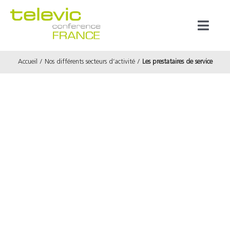
Passer
au
Toggl
contenu
Naviga
Accueil
Nos différents secteurs d’activité
Les prestataires de service
Produits
Marques
Référenc
Prestata
À propos