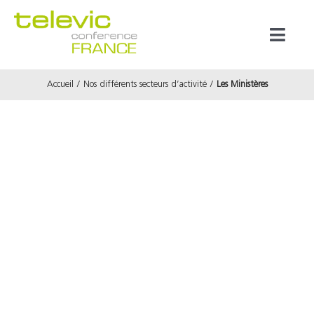
Passer
au
Toggl
contenu
Naviga
Accueil
Nos différents secteurs d’activité
Les Ministères
Produits
Marques
Référenc
Prestata
À propos