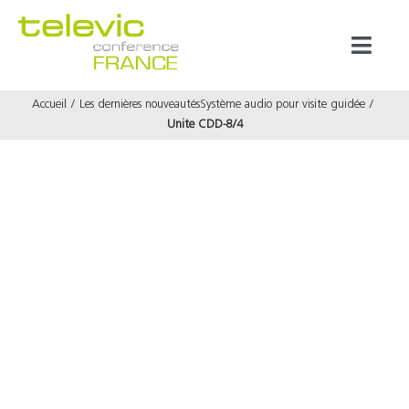
Passer
au
Toggl
contenu
Naviga
Accueil
Les dernières nouveautés
Système audio pour visite guidée
Produits
Unite CDD-8/4
Marques
Référenc
Prestata
À propos