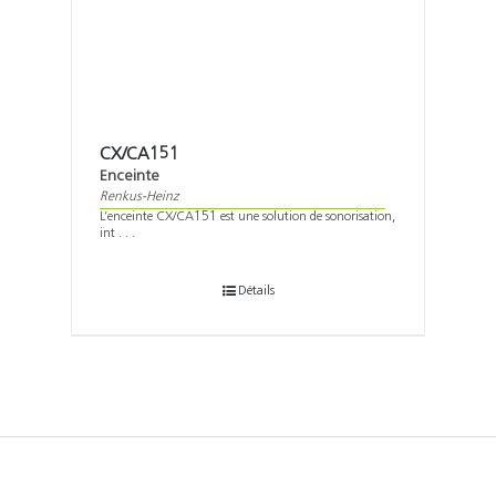
CX/CA151
Enceinte
Renkus-Heinz
L’enceinte CX/CA151 est une solution de sonorisation,
int . . .
Détails