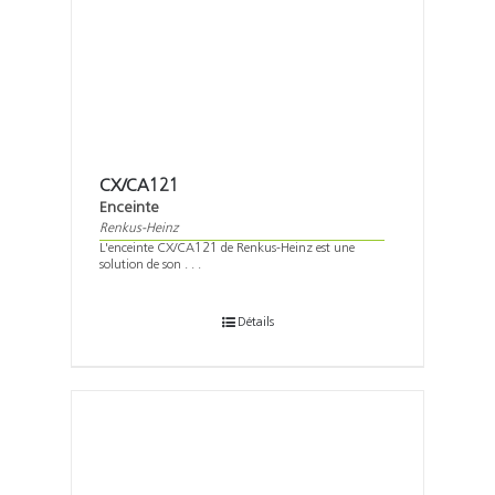
CX/CA121
Enceinte
Renkus-Heinz
L'enceinte CX/CA121 de Renkus-Heinz est une
solution de son . . .
Détails