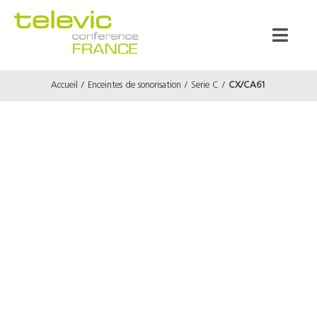
Passer
au
Toggl
contenu
Naviga
Accueil
Enceintes de sonorisation
Serie C
CX/CA61
Produits
Marques
Référenc
Prestata
À propos