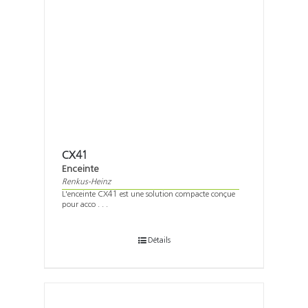
CX41
Enceinte
Renkus-Heinz
L'enceinte CX41 est une solution compacte conçue
pour acco . . .
Détails