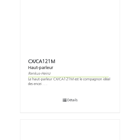
CX/CA121M
Haut-parleur
Renkus-Heinz
Le haut-parleur CX/CA121M est le compagnon idéal
des encei . . .
Détails