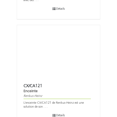
avec des . . .
Détails
CX/CA121
Enceinte
Renkus-Heinz
L'enceinte CX/CA121 de Renkus-Heinz est une
solution de son . . .
Détails