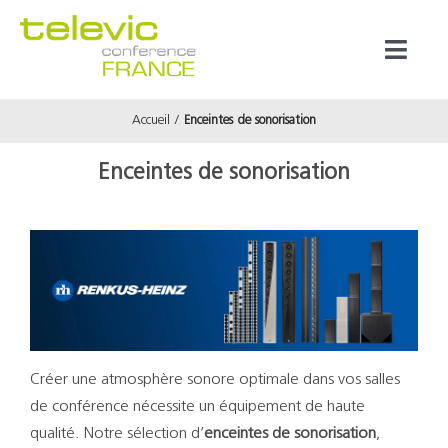
Passer
au
Toggl
contenu
Naviga
Accueil
Enceintes de sonorisation
Produits
Enceintes de sonorisation
Marques
Référenc
Prestata
Créer une atmosphère sonore optimale dans vos salles
À propos
de conférence nécessite un équipement de haute
qualité. Notre sélection d’
enceintes de sonorisation
,