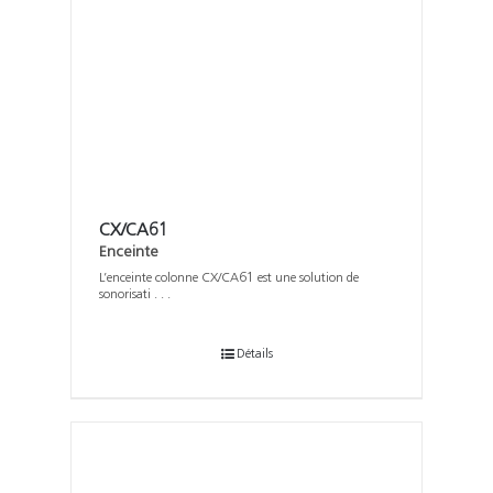
CX/CA61
Enceinte
L’enceinte colonne CX/CA61 est une solution de
sonorisati . . .
Détails