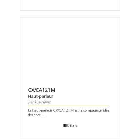
CX/CA121M
Haut-parleur
Renkus-Heinz
Le haut-parleur CX/CA121M est le compagnon idéal
des encei . . .
Détails