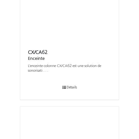
CX/CA62
Enceinte
L’enceinte colonne CX/CA62 est une solution de
sonorisati . . .
Détails