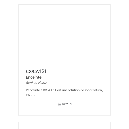
CX/CA151
Enceinte
Renkus-Heinz
L’enceinte CX/CA151 est une solution de sonorisation,
int . . .
Détails