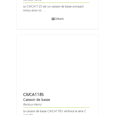
Le CX/CA112S est un caisson de basse compact
conçu pour co . . .
Détails
CX/CA118S
Caisson de basse
Renkus-Heinz
Le caisson de basse CX/CA118S renforce la série C