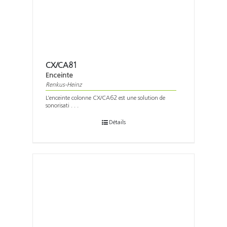
CX/CA81
Enceinte
Renkus-Heinz
L’enceinte colonne CX/CA62 est une solution de
sonorisati . . .
Détails