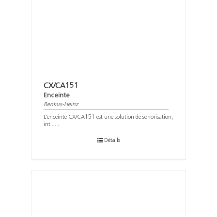
CX/CA151
Enceinte
Renkus-Heinz
L’enceinte CX/CA151 est une solution de sonorisation,
int . . .
Détails