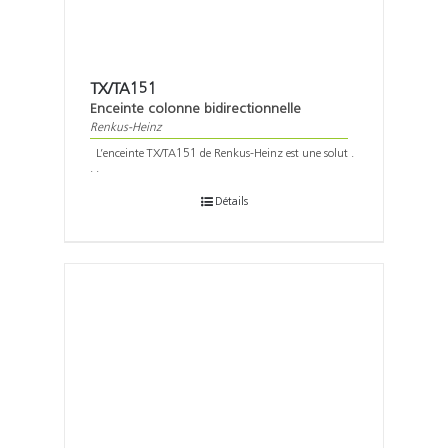
TX/TA151
Enceinte colonne bidirectionnelle
Renkus-Heinz
L’enceinte TX/TA151 de Renkus-Heinz est une solut .
. .
Détails