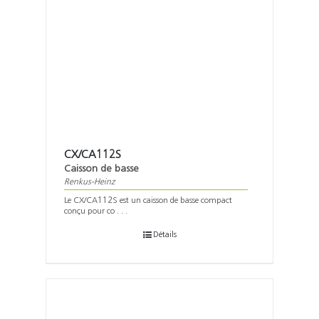
CX/CA112S
Caisson de basse
Renkus-Heinz
Le CX/CA112S est un caisson de basse compact
conçu pour co . . .
Détails