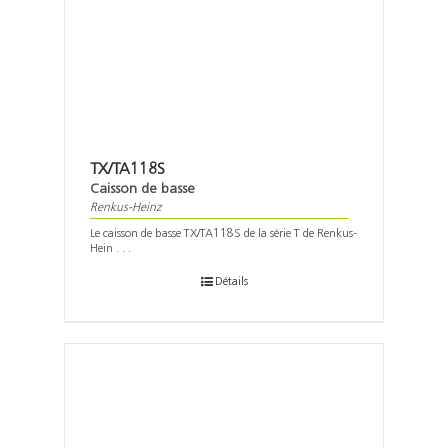
TX/TA118S
Caisson de basse
Renkus-Heinz
Le caisson de basse TX/TA118S de la série T de Renkus-
Hein . . .
Détails