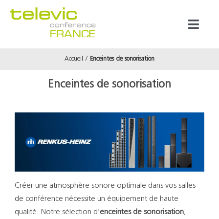
Passer
au
Toggl
contenu
Naviga
Accueil
Enceintes de sonorisation
Produits
Enceintes de sonorisation
Marques
Référenc
Prestata
Créer une atmosphère sonore optimale dans vos salles
À propos
de conférence nécessite un équipement de haute
qualité. Notre sélection d’
enceintes de sonorisation
,