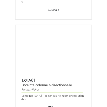
s . . .
Détails
TX/TA61
Enceinte colonne bidirectionnelle
Renkus-Heinz
L’enceinte TX/TA61 de Renkus-Heinz est une solution
de so . . .