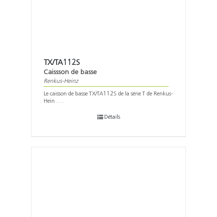
TX/TA112S
Caissson de basse
Renkus-Heinz
Le caisson de basse TX/TA112S de la série T de Renkus-
Hein . . .
Détails