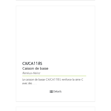
CX/CA118S
Caisson de basse
Renkus-Heinz
Le caisson de basse CX/CA118S renforce la série C
avec des . . .
Détails