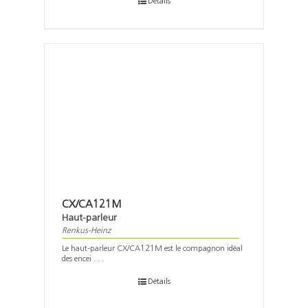
Détails
CX/CA121M
Haut-parleur
Renkus-Heinz
Le haut-parleur CX/CA121M est le compagnon idéal
des encei . . .
Détails