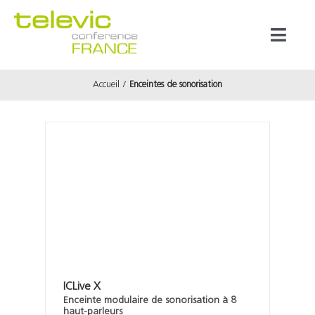
Passer
au
Toggl
contenu
Naviga
Accueil
Enceintes de sonorisation
Produits
Marques
Référenc
Prestata
À propos
ICLive X
Enceinte modulaire de sonorisation à 8
haut-parleurs