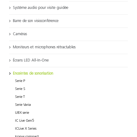
Système audio pour visite guidée
Barre de son visioconférence
Caméras
Moniteurs et microphones rétractables
Écrans LED All-In-One
Enceintes de sonorisation
Serie P
Serie S
Serie T
Serie Varia
UBX serie
IC Live Gen5
ICLive X Series
Iconyx compact