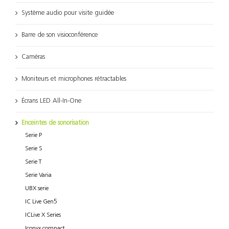
Système audio pour visite guidée
Barre de son visioconférence
Caméras
Moniteurs et microphones rétractables
Écrans LED All-In-One
Enceintes de sonorisation
Serie P
Serie S
Serie T
Serie Varia
UBX serie
IC Live Gen5
ICLive X Series
Iconyx compact