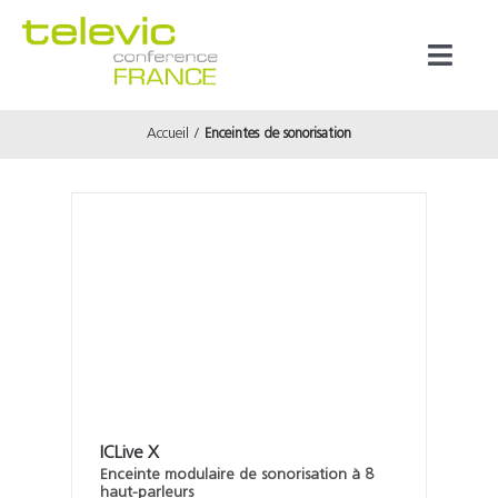
Passer
au
Toggl
contenu
Naviga
Accueil
Enceintes de sonorisation
Produits
Marques
Référenc
Prestata
À propos
ICLive X
Enceinte modulaire de sonorisation à 8
haut-parleurs