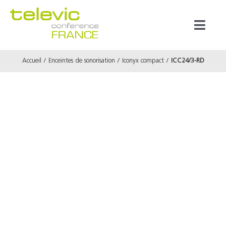
Passer
au
Toggl
contenu
Naviga
Accueil
Enceintes de sonorisation
Iconyx compact
ICC24/3-RD
Produits
Marques
Référenc
Prestata
À propos