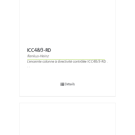
ICC48/3-RD
Renkus-Heinz
L’enceinte colonne à directivité contrôlée ICC48/3-RD .
. .
Détails