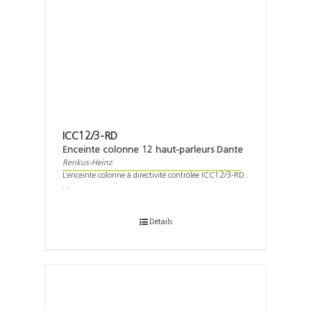
ICC12/3-RD
Enceinte colonne 12 haut-parleurs Dante
Renkus-Heinz
L’enceinte colonne à directivité contrôlée ICC12/3-RD .
. .
Détails