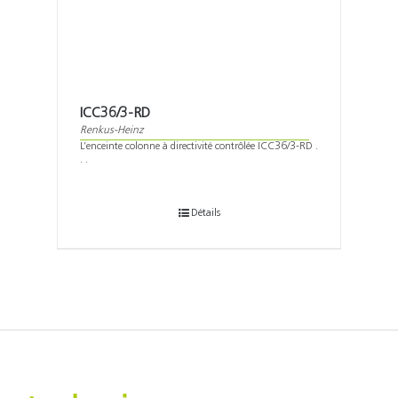
ICC36/3-RD
Renkus-Heinz
L’enceinte colonne à directivité contrôlée ICC36/3-RD .
. .
Détails