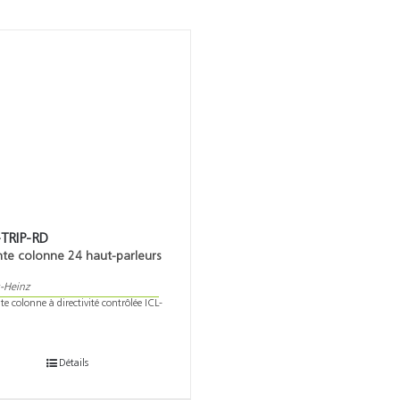
-TRIP-RD
nte colonne 24 haut-parleurs
e
-Heinz
te colonne à directivité contrôlée ICL-
Détails