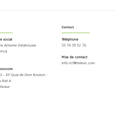
Contact
ge social
Téléphone
rre Antoine Delahousse
03 74 09 52 76
oncq
Prise de contact
info-tcf@televic.com
Showroom
O - 49 Quai de Dion Bouton -
u Bat A
uteaux