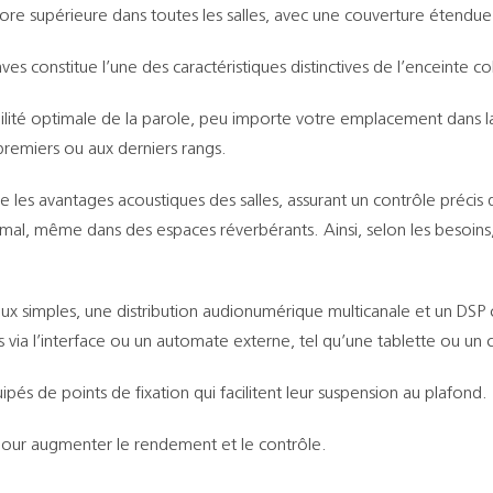
re supérieure dans toutes les salles, avec une couverture étendue 
ves constitue l’une des caractéristiques distinctives de l’enceinte 
lité optimale de la parole, peu importe votre emplacement dans la s
premiers ou aux derniers rangs.
 les avantages acoustiques des salles, assurant un contrôle précis de
imal, même dans des espaces réverbérants. Ainsi, selon les besoins,
 simples, une distribution audionumérique multicanale et un DSP contrô
s via l’interface ou un automate externe, tel qu’une tablette ou un c
pés de points de fixation qui facilitent leur suspension au plafond.
our augmenter le rendement et le contrôle.