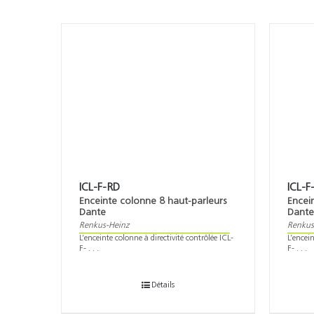
ICL-F-RD
ICL-F
Enceinte colonne 8 haut-parleurs
Encei
Dante
Dant
Renkus-Heinz
Renkus
L’enceinte colonne à directivité contrôlée ICL-
L’encein
F- . . .
F- . . .
Détails