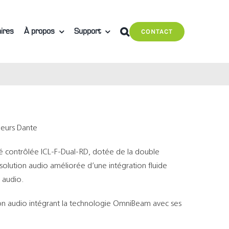
ires
À propos
Support
CONTACT
leurs Dante
ité contrôlée ICL-F-Dual-RD, dotée de la double
solution audio améliorée d’une intégration fluide
u audio.
ion audio intégrant la technologie OmniBeam avec ses