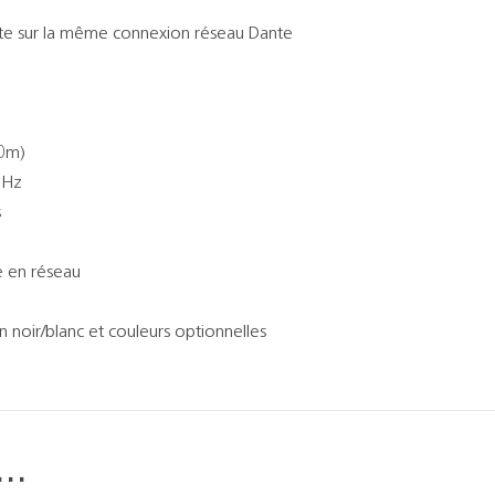
nte sur la même connexion réseau Dante
30m)
 Hz
s
e en réseau
n noir/blanc et couleurs optionnelles
i…