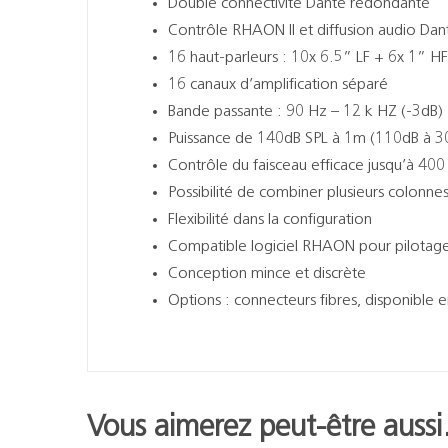
Double connectivité Dante redondante
Contrôle RHAON II et diffusion audio Da
16 haut-parleurs : 10x 6.5” LF + 6x 1” HF
16 canaux d’amplification séparé
Bande passante : 90 Hz – 12 k HZ (-3dB)
Puissance de 140dB SPL à 1m (110dB à 
Contrôle du faisceau efficace jusqu’à 400
Possibilité de combiner plusieurs colonne
Flexibilité dans la configuration
Compatible logiciel RHAON pour pilotag
Conception mince et discrète
Options : connecteurs fibres, disponible e
Vous aimerez peut-être auss