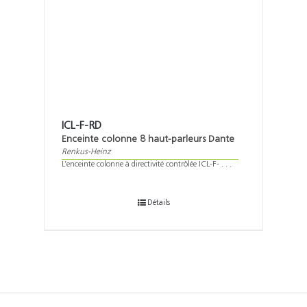
ICL-F-RD
Enceinte colonne 8 haut-parleurs Dante
Renkus-Heinz
L’enceinte colonne à directivité contrôlée ICL-F- . . .
Détails