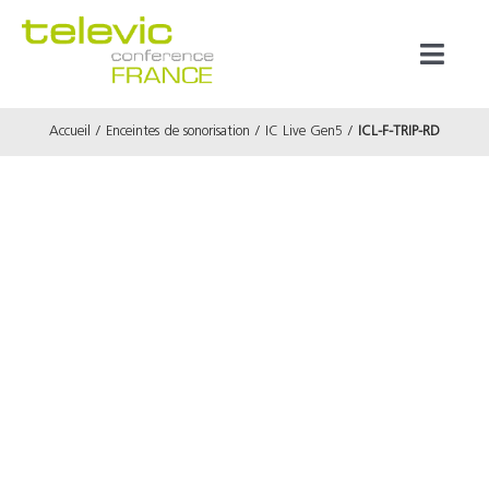
Passer
au
Toggl
contenu
Naviga
Accueil
Enceintes de sonorisation
IC Live Gen5
ICL-F-TRIP-RD
Produits
Marques
Référenc
Prestata
À propos