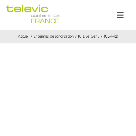
Passer
au
Toggl
contenu
Naviga
Accueil
Enceintes de sonorisation
IC Live Gen5
ICL-F-RD
Produits
Marques
Référenc
Prestata
À propos