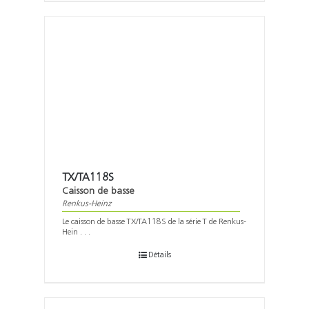
TX/TA118S
Caisson de basse
Renkus-Heinz
Le caisson de basse TX/TA118S de la série T de Renkus-
Hein . . .
Détails