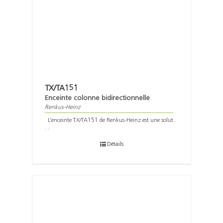
TX/TA151
Enceinte colonne bidirectionnelle
Renkus-Heinz
L’enceinte TX/TA151 de Renkus-Heinz est une solut .
. .
Détails