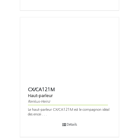
CX/CA121M
Haut-parleur
Renkus-Heinz
Le haut-parleur CX/CA121M est le compagnon idéal
des encei . . .
Détails