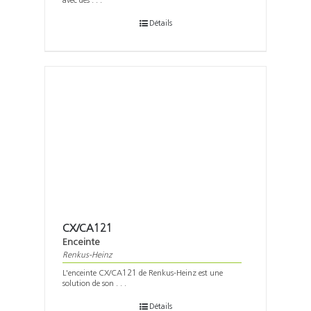
avec des . . .
Détails
CX/CA121
Enceinte
Renkus-Heinz
L'enceinte CX/CA121 de Renkus-Heinz est une
solution de son . . .
Détails