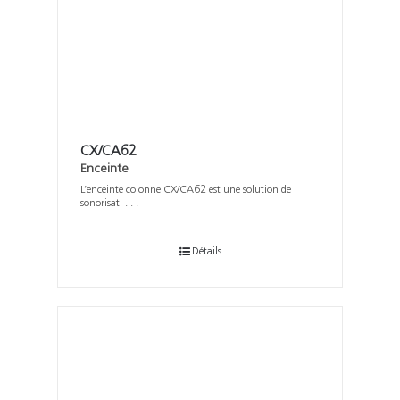
CX/CA62
Enceinte
L’enceinte colonne CX/CA62 est une solution de
sonorisati . . .
Détails