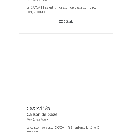
Le CX/CA112S est un caisson de basse compact
conçu pour co . . .
Détails
CX/CA118S
Caisson de basse
Renkus-Heinz
Le caisson de basse CX/CA118S renforce la série C