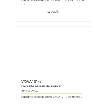
L’enceinte réseau de source VX/VA101-22 est une solu
. . .
Détails
VX/VA101-7
Enceinte réseau de source
Renkus-Heinz
L’enceinte réseau de source VX/VA101-7 est une solu .
. .