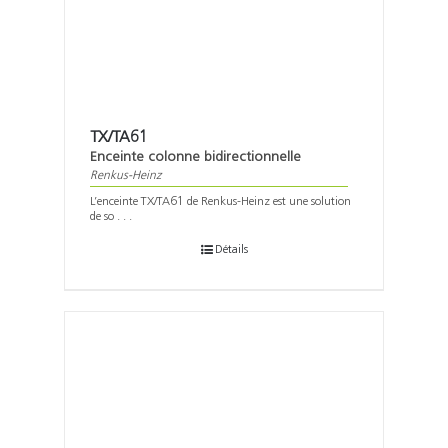
TX/TA61
Enceinte colonne bidirectionnelle
Renkus-Heinz
L’enceinte TX/TA61 de Renkus-Heinz est une solution
de so . . .
Détails