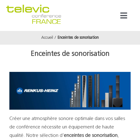
Passer
au
Toggl
contenu
Naviga
Accueil
Enceintes de sonorisation
Produits
Enceintes de sonorisation
Marques
Référenc
Prestata
Créer une atmosphère sonore optimale dans vos salles
À propos
de conférence nécessite un équipement de haute
qualité. Notre sélection d’
enceintes de sonorisation
,