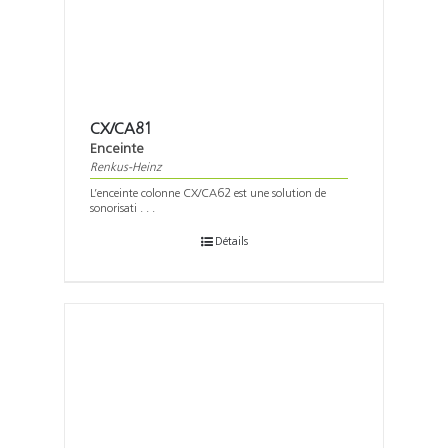
CX/CA81
Enceinte
Renkus-Heinz
L’enceinte colonne CX/CA62 est une solution de
sonorisati . . .
Détails