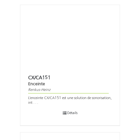
CX/CA151
Enceinte
Renkus-Heinz
L’enceinte CX/CA151 est une solution de sonorisation,
int . . .
Détails