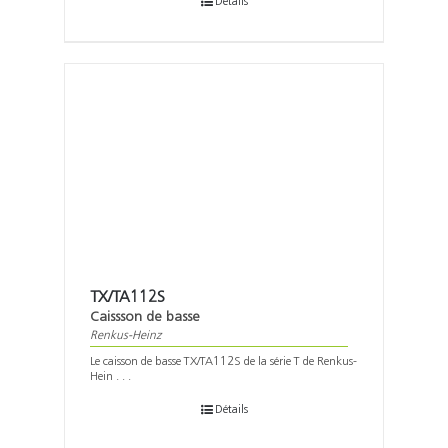
Détails
TX/TA112S
Caissson de basse
Renkus-Heinz
Le caisson de basse TX/TA112S de la série T de Renkus-
Hein . . .
Détails