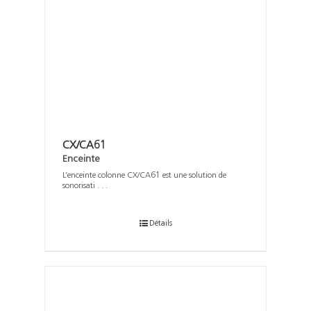
CX/CA61
Enceinte
L’enceinte colonne CX/CA61 est une solution de
sonorisati . . .
Détails