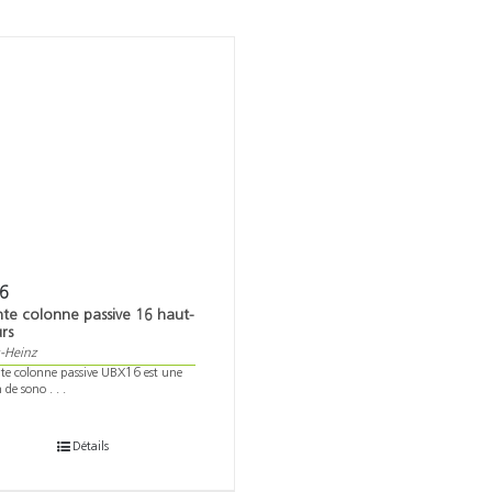
6
nte colonne passive 16 haut-
rs
-Heinz
nte colonne passive UBX16 est une
 de sono . . .
Détails