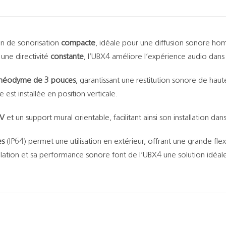
on de sonorisation
compacte
, idéale pour une diffusion sonore h
une directivité
constante
, l’UBX4 améliore l’expérience audio dans 
n néodyme de 3 pouces
, garantissant une restitution sonore de haut
est installée en position verticale.
0V
et un support mural orientable, facilitant ainsi son installation da
es
(IP64) permet une utilisation en extérieur, offrant une grande fle
ation et sa performance sonore font de l’UBX4 une solution idéale p