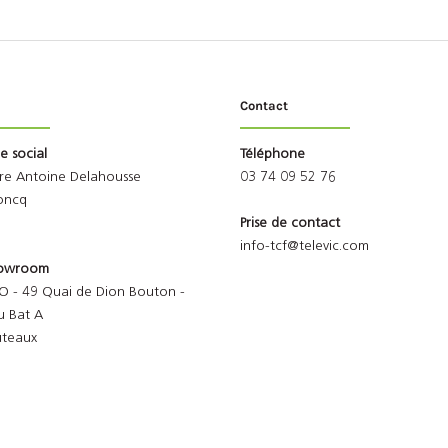
Contact
ge social
Téléphone
rre Antoine Delahousse
03 74 09 52 76
oncq
Prise de contact
info-tcf@televic.com
Showroom
O - 49 Quai de Dion Bouton -
u Bat A
uteaux