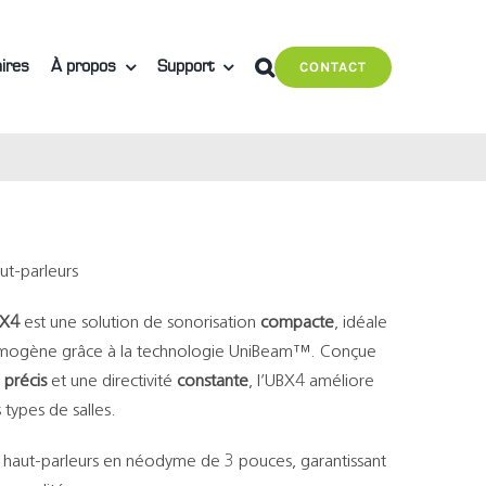
ires
À propos
Support
CONTACT
ut-parleurs
BX4
est une solution de sonorisation
compacte
, idéale
omogène grâce à la technologie UniBeam™. Conçue
l
précis
et une directivité
constante
, l’UBX4 améliore
 types de salles.
 haut-parleurs en néodyme de 3 pouces, garantissant