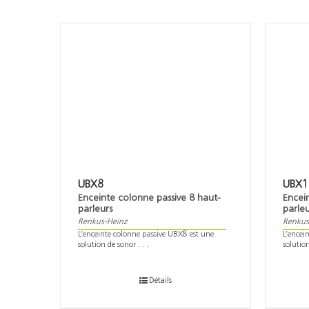
UBX8
UBX1
Enceinte colonne passive 8 haut-
Encei
parleurs
parleu
Renkus-Heinz
Renkus
L’enceinte colonne passive UBX8 est une
L’encei
solution de sonor . . .
solution
Détails