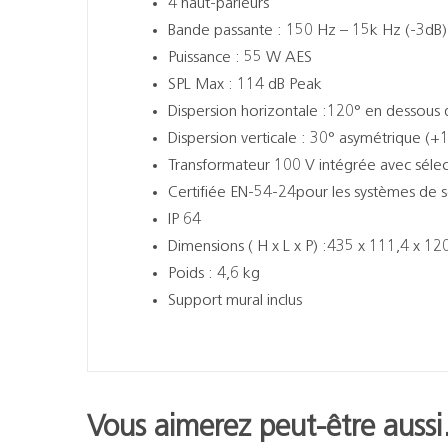
4 haut-parleurs
Bande passante : 150 Hz – 15k Hz (-3dB)
Puissance : 55 W AES
SPL Max : 114 dB Peak
Dispersion horizontale :120° en dessous
Dispersion verticale : 30° asymétrique (+
Transformateur 100 V intégrée avec sél
Certifiée EN-54-24pour les systèmes de s
IP 64
Dimensions ( H x L x P) :435 x 111,4 x 1
Poids : 4,6 kg
Support mural inclus
Vous aimerez peut-être auss