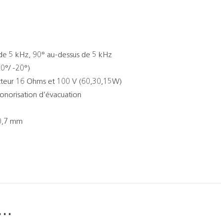
 de 5 kHz, 90° au-dessus de 5 kHz
10°/ -20°)
ecteur 16 Ohms et 100 V (60,30,15W)
onorisation d’évacuation
20,7 mm
i…