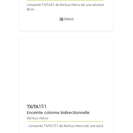
L’enceinte TX/TA61 de Renkus-Heinz est une solution
de so . . .
Détails
TX/TA151
Enceinte colonne bidirectionnelle
Renkus-Heinz
L’enceinte TX/TA151 de Renkus-Heinz est une solut .
. .