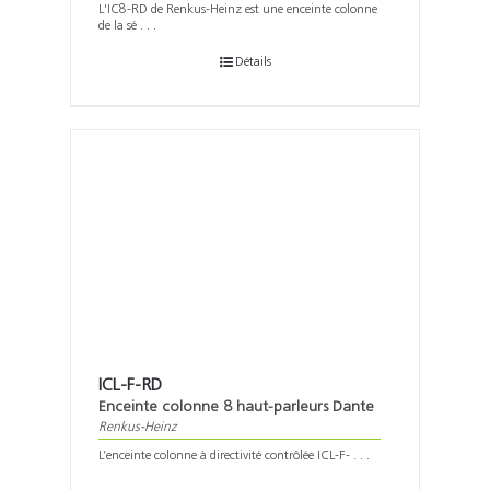
L'IC8-RD de Renkus-Heinz est une enceinte colonne
de la sé . . .
Détails
ICL-F-RD
Enceinte colonne 8 haut-parleurs Dante
Renkus-Heinz
L’enceinte colonne à directivité contrôlée ICL-F- . . .