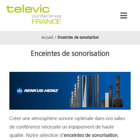
Passer
au
Toggl
contenu
Naviga
Accueil
Enceintes de sonorisation
Produits
Enceintes de sonorisation
Marques
Référenc
Prestata
Créer une atmosphère sonore optimale dans vos salles
À propos
de conférence nécessite un équipement de haute
qualité. Notre sélection d’
enceintes de sonorisation
,