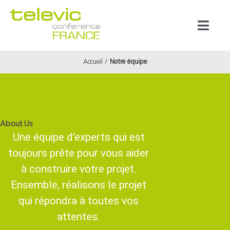
Passer
au
Toggl
contenu
Naviga
Accueil
Notre équipe
Produits
Marques
About Us
Référenc
Une équipe d’experts qui est
toujours prête pour vous aider
Prestata
à construire votre projet.
Ensemble, réalisons le projet
qui répondra à toutes vos
À propos
attentes.