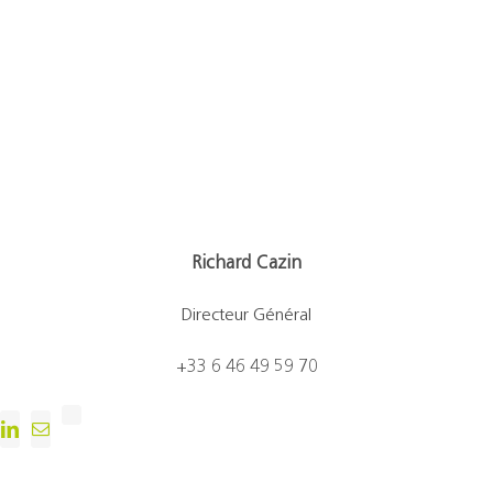
Chef de produit/Projet >
Équipe support technique >
Équipe Commerce & ADV >
Richard Cazin
Directeur Général
+33 6 46 49 59 70