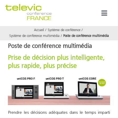
Passer
au
Toggl
contenu
Naviga
Accueil
Système de conférence
Produits
Système de conférence multimédia
Poste de conférence multimédia
Poste de conférence multimédia
Marques
Prise de décision plus intelligente,
plus rapide, plus précise
Référenc
Prestata
À propos
Prendre les décisions adéquates dans le temps imparti