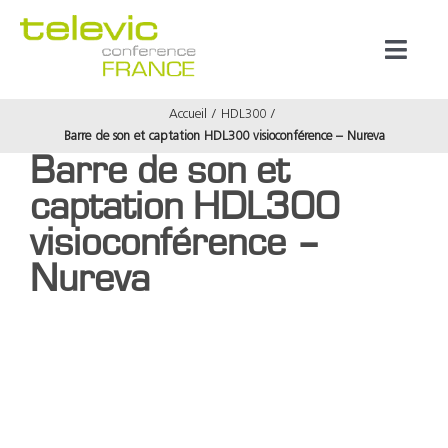
Passer
au
Toggl
contenu
Naviga
Accueil
HDL300
Produits
Barre de son et captation HDL300 visioconférence – Nureva
Barre de son et
Marques
captation HDL300
visioconférence –
Référenc
Nureva
Prestata
À propos