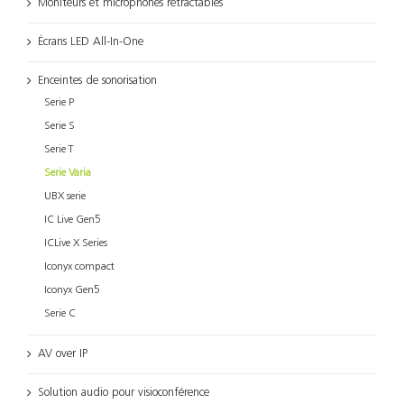
Moniteurs et microphones rétractables
Écrans LED All-In-One
Enceintes de sonorisation
Serie P
Serie S
Serie T
Serie Varia
UBX serie
IC Live Gen5
ICLive X Series
Iconyx compact
Iconyx Gen5
Serie C
AV over IP
Solution audio pour visioconférence