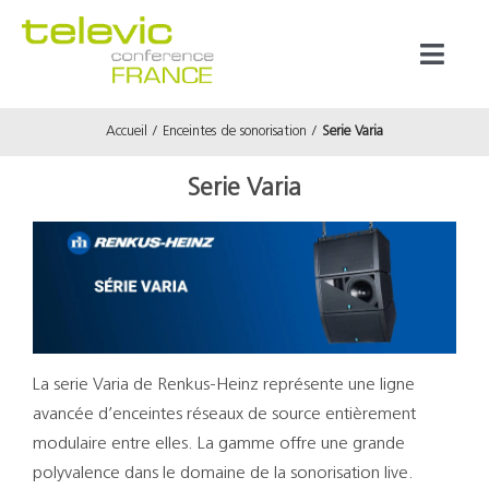
Passer
au
Toggl
contenu
Naviga
Accueil
Enceintes de sonorisation
Serie Varia
Produits
Serie Varia
Marques
Référenc
Prestata
La serie Varia de Renkus-Heinz représente une ligne
avancée d’enceintes réseaux de source entièrement
À propos
modulaire entre elles. La gamme offre une grande
polyvalence dans le domaine de la sonorisation live.