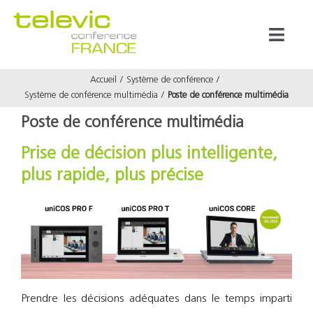
Passer
au
Toggl
contenu
Naviga
Accueil
Système de conférence
Produits
Système de conférence multimédia
Poste de conférence multimédia
Poste de conférence multimédia
Marques
Prise de décision plus intelligente,
plus rapide, plus précise
Référenc
Prestata
À propos
Prendre les décisions adéquates dans le temps imparti