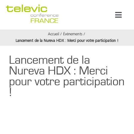
Passer
au
Toggl
contenu
Naviga
Accueil
Événements
Produits
Lancement de la Nureva HDX : Merci pour votre participation !
Lancement de la
Marques
Nureva HDX : Merci
Référenc
pour votre participation
!
Prestata
Voir
À propos
l'image
agrandie