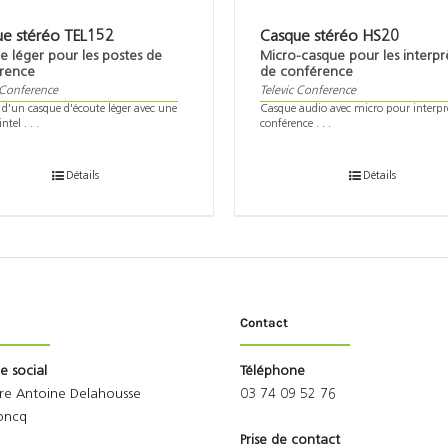
ue stéréo TEL152
Casque stéréo HS20
e léger pour les postes de
Micro-casque pour les interpr
rence
de conférence
 Conference
Televic Conference
z d'un casque d'écoute léger avec une
Casque audio avec micro pour interpr
ntel . . .
conférence . . .
Détails
Détails
Contact
ge social
Téléphone
rre Antoine Delahousse
03 74 09 52 76
oncq
Prise de contact