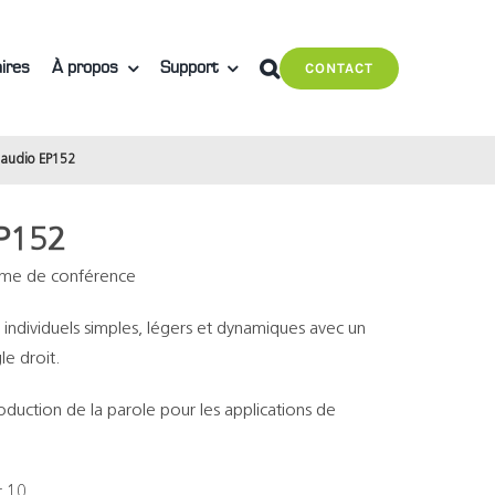
ires
À propos
Support
CONTACT
audio EP152
EP152
tème de conférence
individuels simples, légers et dynamiques avec un
e droit.
roduction de la parole pour les applications de
r 10.