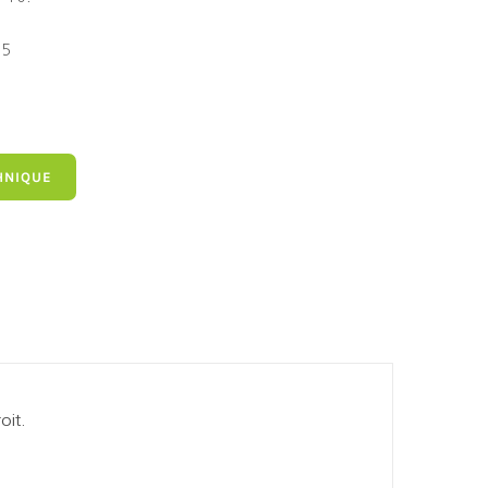
55
HNIQUE
oit.