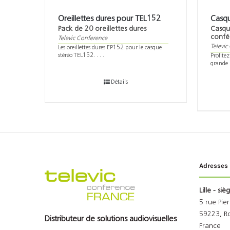
Oreillettes dures pour TEL152
Casq
Pack de 20 oreillettes dures
Casqu
confé
Televic Conference
Televic
Les oreillettes dures EP152 pour le casque
stéréo TEL152. . . .
Profite
grande i
Détails
Adresses
Lille - siè
5 rue Pie
59223, R
Distributeur de solutions audiovisuelles
France