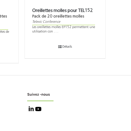
Oreillettes molles pour TEL152
ètes
Pack de 20 oreillettes molles
Televic Conference
Les oreillettes molles EP152 permettent une
utilisation con . . .
ètes de
Détails
Suivez -nous