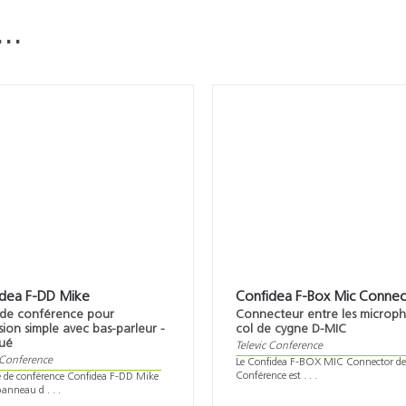
i…
idea F-DD Mike
Confidea F-Box Mic Connec
 de conférence pour
Connecteur entre les microp
sion simple avec bas-parleur -
col de cygne D-MIC
ué
Televic Conference
 Conference
Le Confidea F-BOX MIC Connector de 
Conférence est . . .
e de conférence Confidea F-DD Mike
panneau d . . .