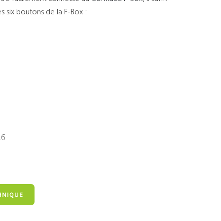
es six boutons de la F-Box :
26
HNIQUE