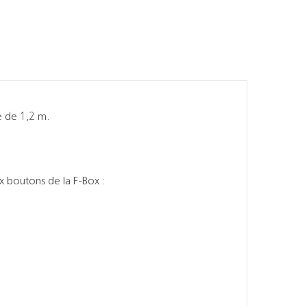
e de 1,2 m.
 six boutons de la F-Box :