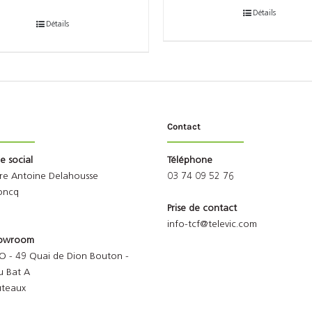
Détails
Détails
Contact
ge social
Téléphone
rre Antoine Delahousse
03 74 09 52 76
oncq
Prise de contact
info-tcf@televic.com
Showroom
O - 49 Quai de Dion Bouton -
u Bat A
uteaux