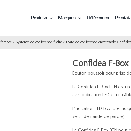
Produits
Marques
Références
Prestata
férence
Système de conférence filaire
Poste de conférence encastrable Confide
Confidea F-Box
Bouton poussoir pour prise d
La Confidea F-Box BTN est un
avec indication LED et un câb
L’indication LED bicolore indi
vert : demande de parole).
Le Confidea F-Box BTN peut ê