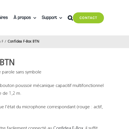
ires
À propos
Support
CONTACT
a F
Confidea F-Box BTN
 BTN
e parole sans symbole
 bouton poussoir mécanique capacitif multifonctionnel
le de 1,2 m.
que l’état du microphone correspondant (rouge : actif,
tre facilement connecté au
Confidea F-Box
, il suffit