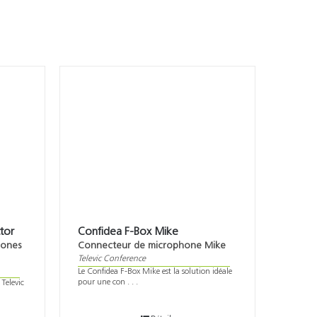
tor
Confidea F-Box Mike
hones
Connecteur de microphone Mike
Televic Conference
Le Confidea F-Box Mike est la solution idéale
pour une con . . .
Televic