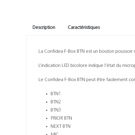
Description
Caractéristiques
La Confidea F-Box BTN est un bouton poussoir m
L’indication LED bicolore indique l’état du mic
Le Confidea F-Box BTN peut être facilement c
BTN1
BTN2
BTN3
PRIOR BTN
NEXT BTN
MIC