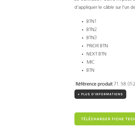
d’appliquer le câble sur l’un d
BTN1
BTN2
BTN3
PRIOR BTN
NEXT BTN
MIC
BTN
Référence produit
71.98.05
+ PLUS D'INFORMATIONS
TÉLÉCHARGER FICHE TEC