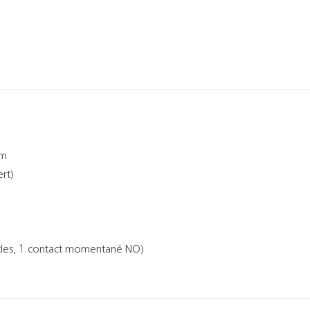
mm
rt)
ycles, 1 contact momentané NO)