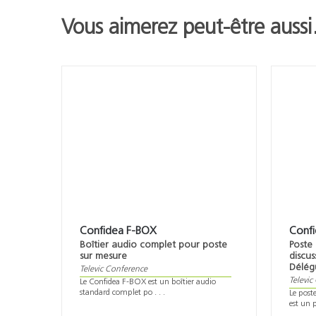
Vous aimerez peut-être auss
Confidea F-BOX
Conf
Boîtier audio complet pour poste
Poste
sur mesure
discus
Délég
Televic Conference
Televic
Le Confidea F-BOX est un boîtier audio
standard complet po . . .
Le post
est un 