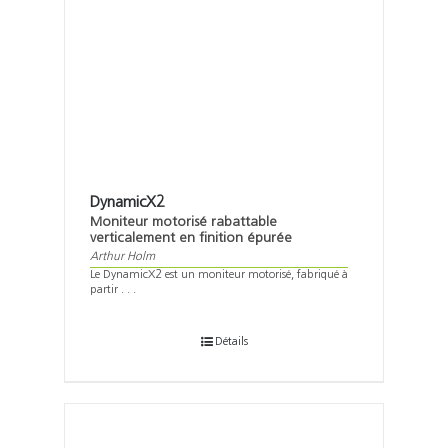
DynamicX2
Moniteur motorisé rabattable
verticalement en finition épurée
Arthur Holm
Le DynamicX2 est un moniteur motorisé, fabriqué à
partir . . .
Détails