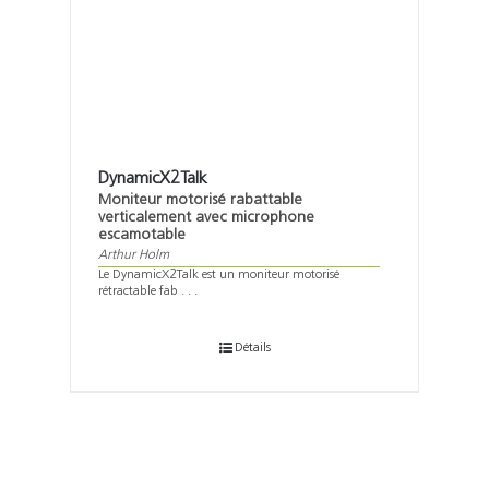
DynamicX2Talk
Moniteur motorisé rabattable
verticalement avec microphone
escamotable
Arthur Holm
Le DynamicX2Talk est un moniteur motorisé
rétractable fab . . .
Détails