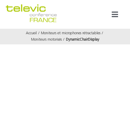
Passer
au
Toggl
contenu
Naviga
Accueil
Moniteurs et microphones rétractables
Produits
Moniteurs motorisés
DynamicChairDisplay
Marques
Référenc
Prestata
À propos