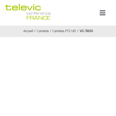
Passer
au
Toggl
contenu
Naviga
Accueil
Caméras
Caméras PTZ HD
VC-TA50
Produits
Marques
Référenc
Prestata
À propos