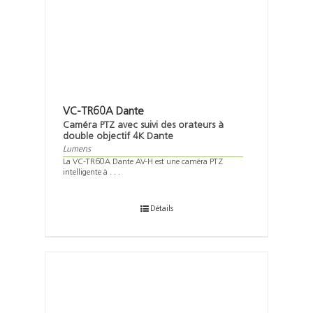
VC-TR60A Dante
Caméra PTZ avec suivi des orateurs à
double objectif 4K Dante
Lumens
La VC-TR60A Dante AV-H est une caméra PTZ
intelligente à . . .
Détails