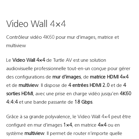
Video Wall 4×4
Contrôleur vidéo 4K60 pour mur d’images, matrice et
multiview
Le
Video Wall 4×4
de Turtle AV est une solution
audiovisuelle professionnelle tout-en-un conçue pour gérer
des configurations de
mur d’images
, de
matrice HDMI 4×4
et de
multiview
. Il dispose de
4 entrées HDMI 2.0
et de
4
sorties HDMI
, avec une prise en charge vidéo jusqu’en
4K60
4:4:4
et une bande passante de
18 Gbps
.
Grâce à sa grande polyvalence, le Video Wall 4×4 peut être
configuré en mur d’images
1×4
, en matrice
4×4
ou en
système
multiview
. Il permet de router n’importe quelle