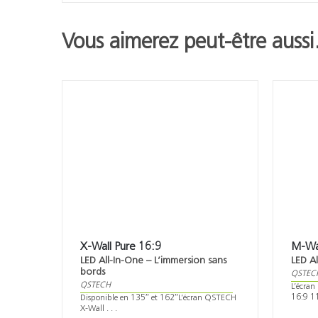
Vous aimerez peut-être auss
X-Wall Pure 16:9
M-Wal
LED All-In-One – L’immersion sans
LED A
bords
QSTEC
QSTECH
L’écra
16:9 11
Disponible en 135″ et 162″L’écran QSTECH
X-Wall . . .