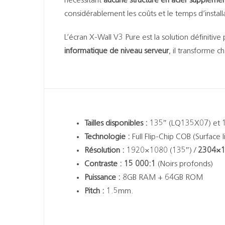
nécessitant
aucune structure en acier supplémen
considérablement les coûts et le temps d’install
L’écran X-Wall V3 Pure est la solution définitive
informatique de niveau serveur
, il transforme 
Tailles disponibles :
135″ (LQ135X07) et 
Technologie :
Full Flip-Chip COB (Surface 
Résolution :
1920×1080 (135″) /
2304×
Contraste :
15 000:1
(Noirs profonds)
Puissance :
8GB RAM + 64GB ROM
Pitch :
1.5mm.