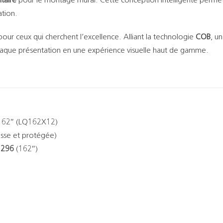
taire
pour le montage mural. Cette conception intelligente permet
ation.
 pour ceux qui cherchent l’excellence. Alliant la technologie
COB
, u
chaque présentation en une expérience visuelle haut de gamme.
162″ (LQ162X12)
lisse et protégée)
1296
(162″)