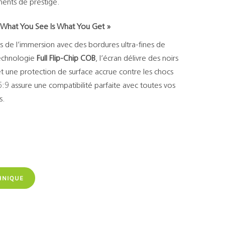
ments de prestige.
 What You See Is What You Get »
es de l’immersion avec des bordures ultra-fines de
echnologie
Full Flip-Chip COB
, l’écran délivre des noirs
et une protection de surface accrue contre les chocs
6:9 assure une compatibilité parfaite avec toutes vos
s.
HNIQUE