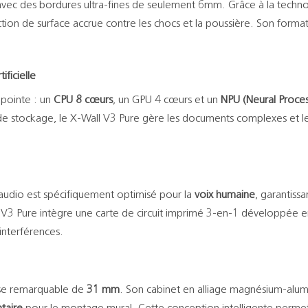
 avec des bordures ultra-fines de seulement 6mm. Grâce à la techn
ction de surface accrue contre les chocs et la poussière. Son forma
ficielle
 pointe : un
CPU 8 cœurs
, un GPU 4 cœurs et un
NPU (Neural Proces
e stockage, le X-Wall V3 Pure gère les documents complexes et les
e audio est spécifiquement optimisé pour la
voix humaine
, garantissa
e V3 Pure intègre une carte de circuit imprimé 3-en-1 développée en 
interférences.
esse remarquable de
31 mm
. Son cabinet en alliage magnésium-alumi