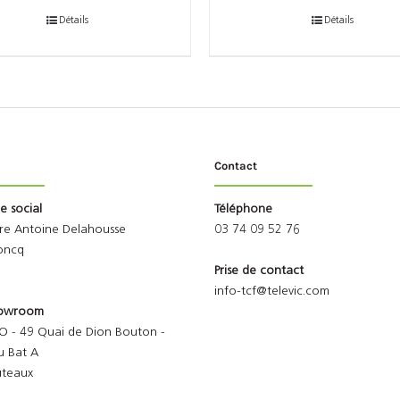
Détails
Détails
Contact
ge social
Téléphone
rre Antoine Delahousse
03 74 09 52 76
oncq
Prise de contact
info-tcf@televic.com
Showroom
O - 49 Quai de Dion Bouton -
u Bat A
uteaux