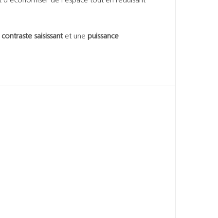
 d’économiser de l’espace tout en réduisant
n
contraste saisissant
et une
puissance