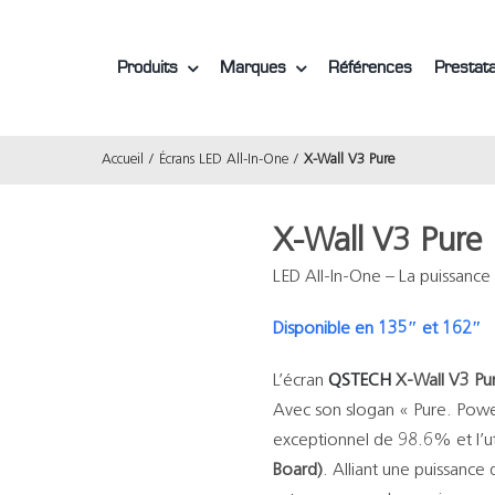
Produits
Marques
Références
Prestata
Accueil
Écrans LED All-In-One
X-Wall V3 Pure
X-Wall V3 Pure
LED All-In-One – La puissance
Disponible en 135″ et 162″
L’écran
QSTECH
X-Wall V3 Pu
Avec son slogan « Pure. Powerf
exceptionnel de 98.6% et l’ut
Board)
. Alliant une puissance 