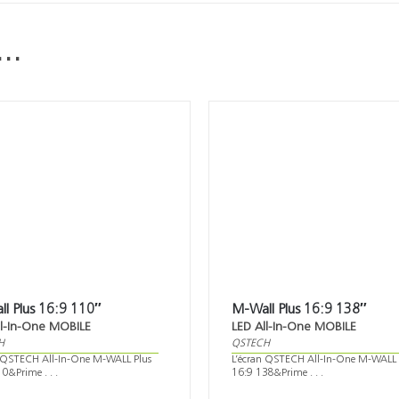
i…
l Plus 16:9 110″
M-Wall Plus 16:9 138″
ll-In-One MOBILE
LED All-In-One MOBILE
H
QSTECH
n QSTECH All-In-One M-WALL Plus
L’écran QSTECH All-In-One M-WALL 
0&Prime . . .
16:9 138&Prime . . .