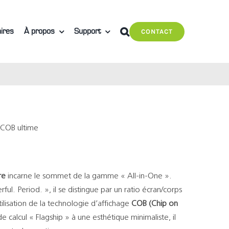
ires
À propos
Support
CONTACT
 COB ultime
re
incarne le sommet de la gamme « All-in-One ».
ul. Period. », il se distingue par un ratio écran/corps
ilisation de la technologie d’affichage
COB (Chip on
de calcul « Flagship » à une esthétique minimaliste, il