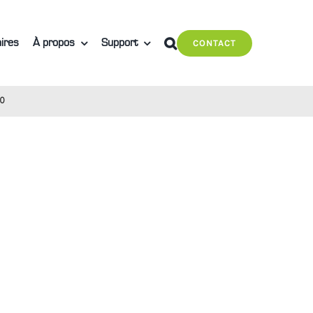
ires
À propos
Support
CONTACT
30