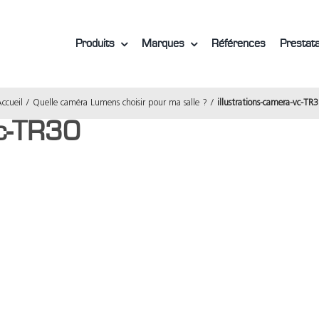
Produits
Marques
Références
Prestata
ccueil
Quelle caméra Lumens choisir pour ma salle ?
illustrations-camera-vc-TR
vc-TR30