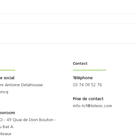
Contact
ge social
Téléphone
rre Antoine Delahousse
03 74 09 52 76
oncq
Prise de contact
info-tcf@televic.com
Showroom
O - 49 Quai de Dion Bouton -
u Bat A
uteaux