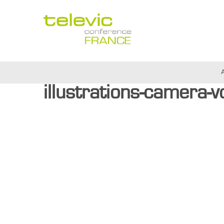
Passer
au
contenu
A
illustrations-camera-