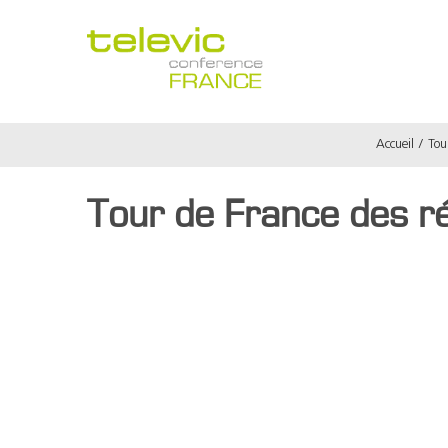
Passer
au
contenu
Accueil
Tou
Tour de France des r
Voir
l'image
agrandie