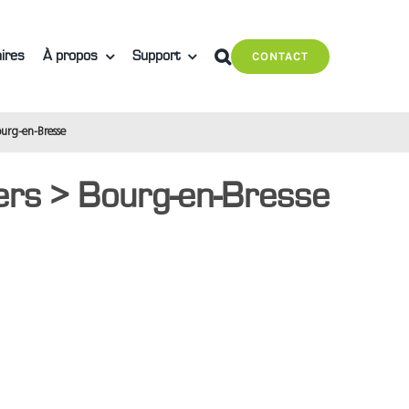
ires
À propos
Support
CONTACT
ourg-en-Bresse
ers > Bourg-en-Bresse