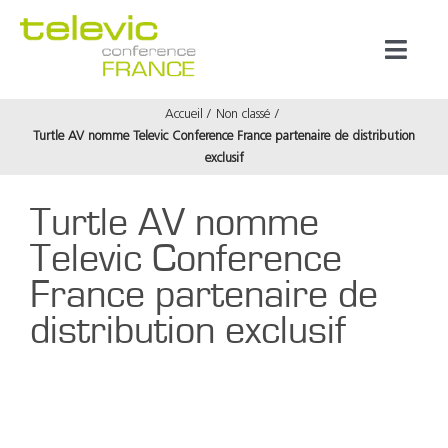
Passer
au
Toggl
contenu
Naviga
Accueil
Non classé
Produits
Turtle AV nomme Televic Conference France partenaire de distribution
exclusif
Marques
Turtle AV nomme
Televic Conference
Référenc
France partenaire de
distribution exclusif
Prestata
À propos
Voir
l'image
agrandie