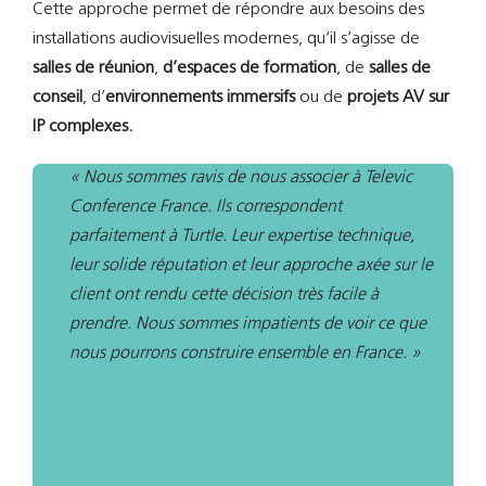
Cette approche permet de répondre aux besoins des
installations audiovisuelles modernes, qu’il s’agisse de
salles de réunion
,
d’espaces de formation
, de
salles de
conseil
, d’
environnements immersifs
ou de
projets AV sur
IP complexes.
« Nous sommes ravis de nous associer à Televic
Conference France. Ils correspondent
parfaitement à Turtle. Leur expertise technique,
leur solide réputation et leur approche axée sur le
client ont rendu cette décision très facile à
prendre. Nous sommes impatients de voir ce que
nous pourrons construire ensemble en France. »