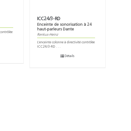
ICC24/3-RD
Enceinte de sonorisation à 24
haut-parleurs Dante
 contrôlée
Renkus-Heinz
L’enceinte colonne à directivité contrôlée
ICC24/3-RD . . .
Détails