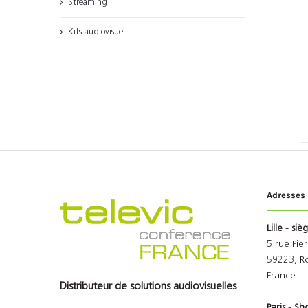
Streaming
Kits audiovisuel
Adresses
Lille - siè
5 rue Pie
59223, R
France
Distributeur de solutions audiovisuelles
Paris - 