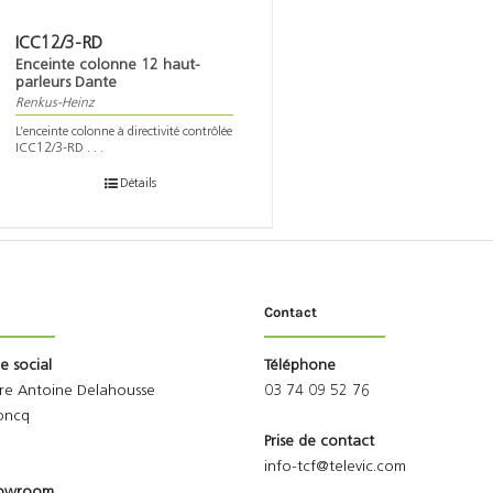
ICC12/3-RD
Enceinte colonne 12 haut-
parleurs Dante
Renkus-Heinz
L’enceinte colonne à directivité contrôlée
ICC12/3-RD . . .
Détails
Contact
ge social
Téléphone
rre Antoine Delahousse
03 74 09 52 76
oncq
Prise de contact
info-tcf@televic.com
Showroom