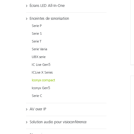
Écrans LED All-In-One
Enceintes de sonorisation
Serie P
Serie S
Serie T
Serie Varia
UBX serie
IC Live Gen5
ICLive X Series
Iconyx compact
Iconyx Gen5
Serie C
AV over IP
Solution audio pour visioconférence