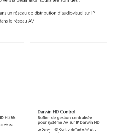
vers la destination souhaitée sont des :
ns un réseau de distribution d’audiovisuel sur IP
dans le réseau AV
Darwin HD Control
 HD H.265
Boîtier de gestion centralisée
pour système AV sur IP Darwin HD
le AV est
Le Darwin HD Control de Turtle AV est un