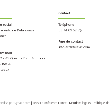
Contact
ge social
Téléphone
rre Antoine Delahousse
03 74 09 52 76
oncq
Prise de contact
info-tcf@televic.com
Showroom
O - 49 Quai de Dion Bouton -
u Bat A
uteaux
Réalisé par
Sybaxis.com
| Televic Conference France |
Mentions légales |
Politique de