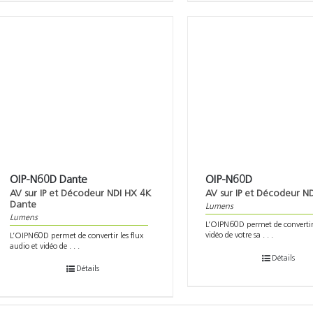
OIP-N60D Dante
OIP-N60D
AV sur IP et Décodeur NDI HX 4K
AV sur IP et Décodeur N
Dante
Lumens
Lumens
L’OIPN60D permet de convertir 
vidéo de votre sa . . .
L’OIPN60D permet de convertir les flux
audio et vidéo de . . .
Détails
Détails