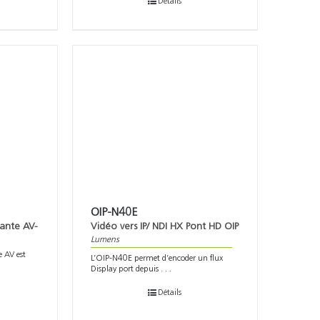
Détails
OIP-N40E
Dante AV-
Vidéo vers IP/ NDI HX Pont HD OIP
Lumens
e AV est
L’OIP-N40E permet d’encoder un flux
Display port depuis . . .
Détails