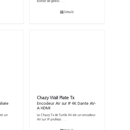
boîtier de gestio . . .
Détails
Chazy Wall Plate Tx
lisée
Encodeur AV sur IP 4K Dante AV-
A HDMI
est un
Le Chazy Tx de Turtle AV est un encodeur
AV sur IP professi . . .