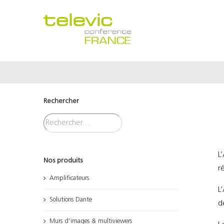
Passer
au
contenu
Rechercher
L
Nos produits
r
Amplificateurs
L
Solutions Dante
d
Murs d’images & multiviewers