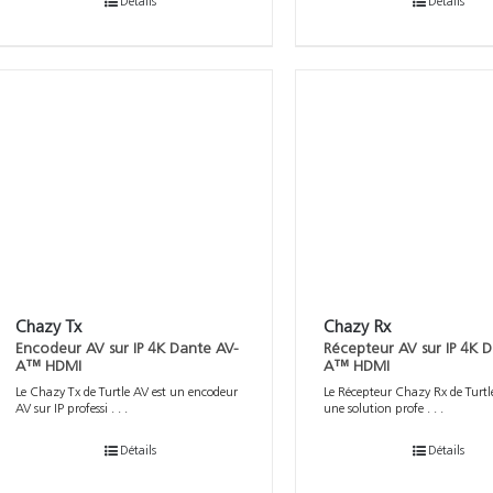
Détails
Détails
Chazy Tx
Chazy Rx
Encodeur AV sur IP 4K Dante AV-
Récepteur AV sur IP 4K 
A™ HDMI
A™ HDMI
Le Chazy Tx de Turtle AV est un encodeur
Le Récepteur Chazy Rx de Turtl
AV sur IP professi . . .
une solution profe . . .
Détails
Détails