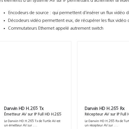
es éléments d’un système AV sur IP permettant d’acheminer la vidéo 
Encodeurs de source : qui permettent d’insérer un flux vidéo da
Décodeurs vidéo permettent eux, de récupérer les flux vidéo 
Commutateurs Ethernet appelé autrement switch
Darwin HD H.265 Tx
Darwin HD H.265 Rx
Émetteur AV sur IP Full HD H.265
Récepteur AV sur IP Full
Le Darwin HD H.265 Tx de Turtle AV est
Le Darwin HD H.265 Rx de Turt
un émetteur AV sur . . .
un récepteur AV sur . . .