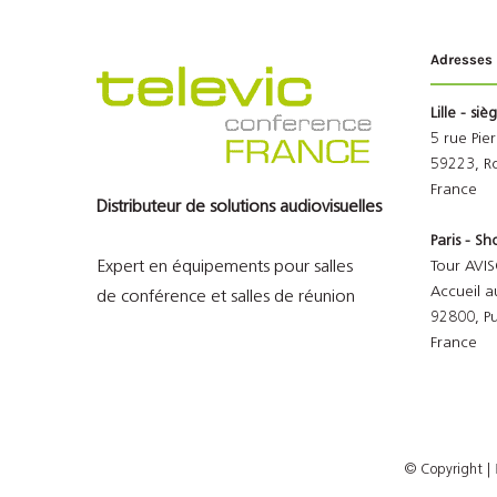
Adresses
Lille - siè
5 rue Pie
59223, R
France
Distributeur de solutions audiovisuelles
Paris - 
Expert en équipements pour salles
Tour AVIS
Accueil a
de conférence et salles de réunion
92800, P
France
© Copyright
|