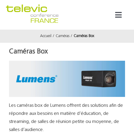
Passer
au
Toggl
contenu
Naviga
Accueil
Caméras
Caméras Box
Produits
Caméras Box
Marques
Référenc
Prestata
Les caméras box de Lumens offrent des solutions afin de
répondre aux besoins en matière d’éducation, de
À propos
streaming, de salles de réunion petite ou moyenne, de
salles d’audience.