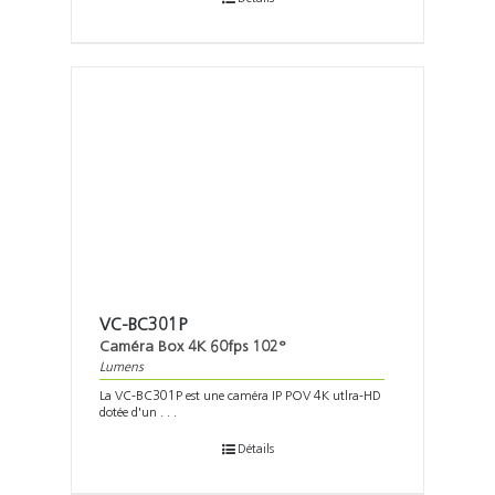
VC-BC301P
Caméra Box 4K 60fps 102°
Lumens
La VC-BC301P est une caméra IP POV 4K utlra-HD
dotée d'un . . .
Détails