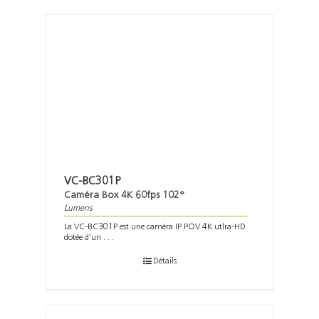
VC-BC301P
Caméra Box 4K 60fps 102°
Lumens
La VC-BC301P est une caméra IP POV 4K utlra-HD
dotée d'un . . .
Détails