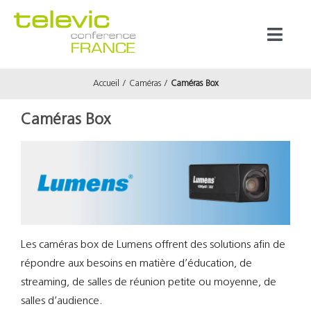
Passer
au
Toggl
contenu
Naviga
Accueil
Caméras
Caméras Box
Produits
Caméras Box
Marques
Référenc
Prestata
Les caméras box de Lumens offrent des solutions afin de
répondre aux besoins en matière d’éducation, de
À propos
streaming, de salles de réunion petite ou moyenne, de
salles d’audience.