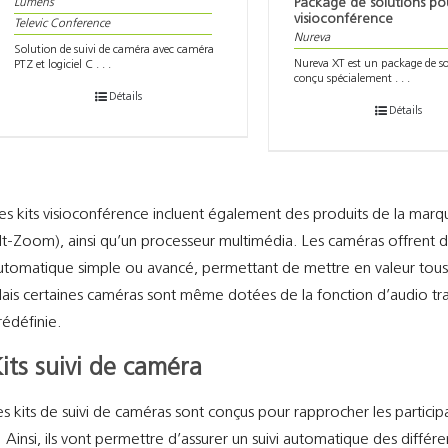
Package de solutions po
Lumens
visioconférence
Televic Conference
Nureva
Solution de suivi de caméra avec caméra
Nureva XT est un package de so
PTZ et logiciel C . . .
conçu spécialement . . .
Détails
Détails
es kits visioconférence incluent également des produits de la mar
ilt-Zoom), ainsi qu’un processeur multimédia. Les caméras offrent d
utomatique simple ou avancé, permettant de mettre en valeur tous 
ais certaines caméras sont même dotées de la fonction d’audio track
rédéfinie.
its suivi de caméra
es kits de suivi de caméras sont conçus pour rapprocher les particip
. Ainsi, ils vont permettre d’assurer un suivi automatique des différ