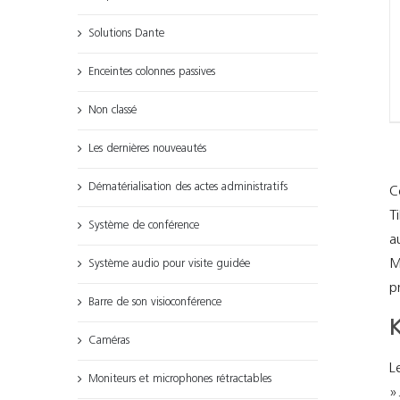
Solutions Dante
Enceintes colonnes passives
Non classé
Les dernières nouveautés
Dématérialisation des actes administratifs
C
T
Système de conférence
a
M
Système audio pour visite guidée
p
Barre de son visioconférence
K
Caméras
L
Moniteurs et microphones rétractables
»