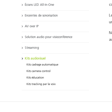
c
Écrans LED All-In-One
L
Enceintes de sonorisation
u
AV over IP
N
Solution audio pour visioconférence
a
Streaming
Kits audiovisuel
Kits cadrage automatique
Kits camera control
Kits éducation
Kits tracking par la voix