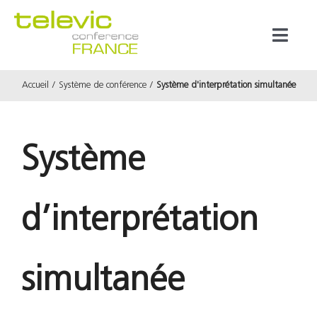
Passer
au
Toggl
contenu
Naviga
Accueil
Système de conférence
Système d'interprétation simultanée
Produits
Marques
Système
Référenc
d’interprétation
Prestata
simultanée
À propos