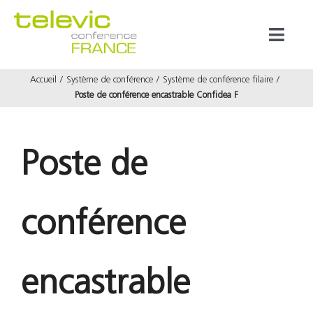
Passer
au
Toggl
contenu
Naviga
Accueil
Système de conférence
Système de conférence filaire
Produits
Poste de conférence encastrable Confidea F
Marques
Poste de
Référenc
conférence
Prestata
À propos
encastrable